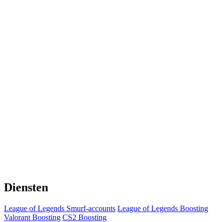
Diensten
League of Legends Smurf-accounts
League of Legends Boosting
Valorant Boosting
CS2 Boosting