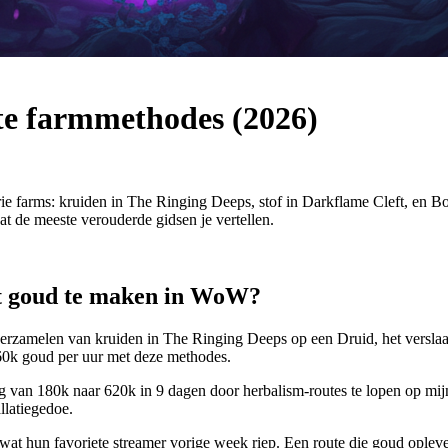
e farmmethodes (2026)
 farms: kruiden in The Ringing Deeps, stof in Darkflame Cleft, en B
wat de meeste verouderde gidsen je vertellen.
nt goud te maken in WoW?
rzamelen van kruiden in The Ringing Deeps op een Druid, het verslaan
0k goud per uur met deze methodes.
ing van 180k naar 620k in 9 dagen door herbalism-routes te lopen op mi
allatiegedoe.
at hun favoriete streamer vorige week riep. Een route die goud oplevert