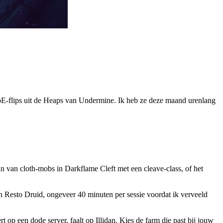
oE-flips uit de Heaps van Undermine. Ik heb ze deze maand urenlang
 van cloth-mobs in Darkflame Cleft met een cleave-class, of het
jn Resto Druid, ongeveer 40 minuten per sessie voordat ik verveeld
 op een dode server, faalt op Illidan. Kies de farm die past bij jouw