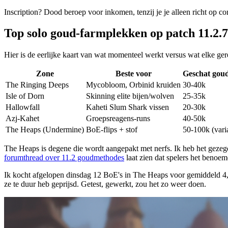
Inscription? Dood beroep voor inkomen, tenzij je je alleen richt op c
Top solo goud-farmplekken op patch 11.2.7
Hier is de eerlijke kaart van wat momenteel werkt versus wat elke ger
Zone
Beste voor
Geschat gou
The Ringing Deeps
Mycobloom, Orbinid kruiden
30-40k
Isle of Dorn
Skinning elite bijen/wolven
25-35k
Hallowfall
Kaheti Slum Shark vissen
20-30k
Azj-Kahet
Groepsreagens-runs
40-50k
The Heaps (Undermine)
BoE-flips + stof
50-100k (vari
The Heaps is degene die wordt aangepakt met nerfs. Ik heb het gezeg
forumthread over 11.2 goudmethodes
laat zien dat spelers het benoeme
Ik kocht afgelopen dinsdag 12 BoE's in The Heaps voor gemiddeld 4,2
ze te duur heb geprijsd. Getest, gewerkt, zou het zo weer doen.