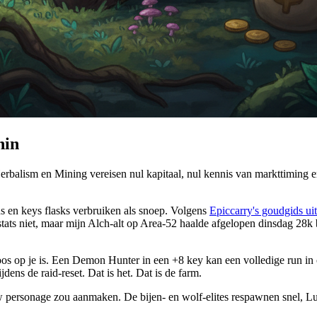
hin
alism en Mining vereisen nul kapitaal, nul kennis van markttiming en nu
ds en keys flasks verbruiken als snoep. Volgens
Epiccarry's goudgids ui
n stats niet, maar mijn Alch-alt op Area-52 haalde afgelopen dinsdag 28k 
t boos op je is. Een Demon Hunter in een +8 key kan een volledige run i
ens de raid-reset. Dat is het. Dat is de farm.
w personage zou aanmaken. De bijen- en wolf-elites respawnen snel, Lux