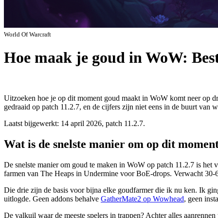
World Of Warcraft
Hoe maak je goud in WoW: Best
Uitzoeken hoe je op dit moment goud maakt in WoW komt neer op drie
gedraaid op patch 11.2.7, en de cijfers zijn niet eens in de buurt van 
Laatst bijgewerkt: 14 april 2026, patch 11.2.7.
Wat is de snelste manier om op dit mome
De snelste manier om goud te maken in WoW op patch 11.2.7 is het ve
farmen van The Heaps in Undermine voor BoE-drops. Verwacht 30-6
Die drie zijn de basis voor bijna elke goudfarmer die ik nu ken. Ik g
uitlogde. Geen addons behalve
GatherMate2 op Wowhead
, geen inst
De valkuil waar de meeste spelers in trappen? Achter alles aanrennen w