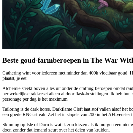
Beste goud-farmberoepen in The War Wit
Gathering wint voor iedereen met minder dan 400k vloeibaar goud. Herb
plaatst, je eet.
Alchemie steekt boven alles uit onder de crafting-beroepen omdat rai
per wekelijkse raid-reset alleen al door flask-bestellingen. Ik heb hu
personage per dag is het maximum.
Tailoring is de dark horse. Darkflame Cleft laat stof vallen alsof he
een goede RNG-streak. Zet het in stapels van 200 in het AH-venster tijd
Skinning op Isle of Dorn is wat ik zou kiezen als ik morgen een nieu
doen zonder dat iemand zeurt over het delen van kruiden.