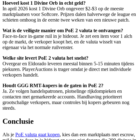
Hoeveel kost 1 Divine Orb in echt geld?
In april 2026 kost 1 Divine Orb ongeveer $2-$3 op de meeste
marktplaatsen voor Softcore. Prijzen dalen halverwege de league en
schieten omhoog in de eerste twee weken van een nieuwe patch.
Wat is de veiligste manier om PoE 2 valuta te ontvangen?
Face-to-face in-game ruil in je hideout. Je zet een item voor 1 alch
op de markt, de verkoper koopt het, en de valuta wisselt van
eigenaar via het normale ruilvenster.
Welke site levert PoE 2 valuta het snelst?
Overgear en Eldorado leveren meestal binnen 5-15 minuten tijdens
piekuren. PlayerAuctions is trager omdat je direct met individuele
verkopers handelt.
Houdt GGG RMT-kopers in de gaten in PoE 2?
Ja. Ze volgen handelspatronen, plotselinge rijkdompieken en
contacten met gemarkeerde accounts. Handhaving prioriteert
grootschalige verkopers, maar controles bij kopers gebeuren nog
steeds.
Conclusie
Als je
PoE valuta gaat kopen
, kies dan een marktplaats met escrow,