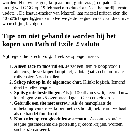
worden. Nieuwe league, krap aanbod, grote vraag, en patch 0.5
brengt wat GGG op 19 februari omschreef als "een behoorlijk grote
update". De league-tracker van Maxroll laat meestal prijzen zien die
40-60% hoger liggen dan halverwege de league, en 0.5 zal die curve
waarschijnlijk volgen.
Tips om niet geband te worden bij het
kopen van Path of Exile 2 valuta
Vijf regels die ik echt volg. Breek ze op eigen risico.
Alleen face-to-face ruilen.
Je zet een item te koop voor 1
alchemy, de verkoper koopt het, valuta gaat via het normale
ruilvenster. Nooit mailen.
Schep niet op in de algemene chat.
Klinkt logisch. Iemand
doet het elke league.
Splits grote bestellingen.
Als je 100 divines wilt, neem dan 4
leveringen van 25 over twee dagen. Geen enkele drop.
Gebruik een site met escrow.
Als de marktplaats de
uitbetaling van de verkoper niet vasthoudt, heb je nul verhaal
als de handel fout loopt.
Koop niet op een gloednieuw account.
Accounts zonder
league-geschiedenis die plotseling rijkdom krijgen, worden
sneller gemarkeerd.