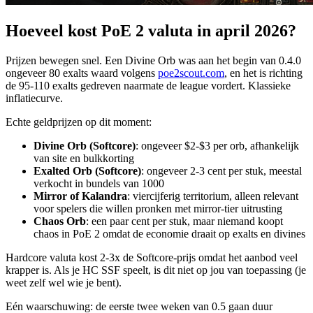
Hoeveel kost PoE 2 valuta in april 2026?
Prijzen bewegen snel. Een Divine Orb was aan het begin van 0.4.0
ongeveer 80 exalts waard volgens
poe2scout.com
, en het is richting
de 95-110 exalts gedreven naarmate de league vordert. Klassieke
inflatiecurve.
Echte geldprijzen op dit moment:
Divine Orb (Softcore)
: ongeveer $2-$3 per orb, afhankelijk
van site en bulkkorting
Exalted Orb (Softcore)
: ongeveer 2-3 cent per stuk, meestal
verkocht in bundels van 1000
Mirror of Kalandra
: viercijferig territorium, alleen relevant
voor spelers die willen pronken met mirror-tier uitrusting
Chaos Orb
: een paar cent per stuk, maar niemand koopt
chaos in PoE 2 omdat de economie draait op exalts en divines
Hardcore valuta kost 2-3x de Softcore-prijs omdat het aanbod veel
krapper is. Als je HC SSF speelt, is dit niet op jou van toepassing (je
weet zelf wel wie je bent).
Eén waarschuwing: de eerste twee weken van 0.5 gaan duur