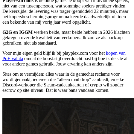
PlayerAuctions
is de oude garde. Je koopt van individuele spelers,
niet van een tussenpersoon, wat sommige spelers prettiger vinden.
De keerzijde: de levering was trager (gemiddeld 22 minuten), maar
het kopersbeschermingsprogramma keerde daadwerkelijk uit toen
een bekende van mij vorig jaar werd opgelicht.
G2G en IGGM
werken beide, maar beide hebben in 2026 klachten
gekregen over de kwaliteit van verkopers. Ik zou ze als back-up
gebruiken, niet als standaard.
Voor mijn eigen geld blijf ik bij playplex.com voor het
kopen van
PoE valuta
omdat de boost-stijl overdracht past bij hoe ik de site al
voor andere games gebruik. Jouw ervaring kan anders zijn.
Sites om te vermijden: alles waar in de gamechat reclame voor
wordt gemaakt, iedereen die "alleen mail drop" aanbiedt, en elke
Discord-verkoper die Steam-cadeaukaarten of crypto wil zonder
escrow op site-niveau. Dat is waar bans vandaan komen.