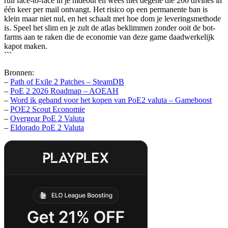
ruil face-to-face in je hideout en wees niet degene die 200 divines in
één keer per mail ontvangt. Het risico op een permanente ban is
klein maar niet nul, en het schaalt met hoe dom je leveringsmethode
is. Speel het slim en je zult de atlas beklimmen zonder ooit de bot-
farms aan te raken die de economie van deze game daadwerkelijk
kapot maken.
```
Bronnen:
–
Path of Exile 2 Patches – SteamDB
–
PoE 2 2026 Roadmap – AOEAH
–
Word ik geband voor het kopen van PoE2 valuta – Gameboost
–
POE2 Scout Economie
–
Overgear PoE 2 Valuta
–
Eldorado PoE 2 Valuta