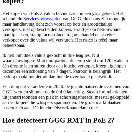
kopen?
Het kopen van PoE 2 valuta bevindt zich in een grijs gebied. Het
schendt de
Servicevoorwaarden
van GGG, dus bans zijn mogelijk,
maar handhaving richt zich vooral op bots en grootschalige
verkopers, niet op bescheiden kopers. Houd je aan betrouwbare
marktplaatsen, sta op face-to-face in-game handel en sla elke
verkoper over die valuta wil versturen. Het risico is reëel maar
beheersbaar.
Ik heb inmiddels valuta gekocht in drie leagues. Nul
waarschuwingen. Mijn duo-partner, die erop stond om 120 exalts in
één drop te laten sturen door een louche verkoper, kreeg afgelopen
december een schorsing van 7 dagen. Patroon is belangrijk. Het
bedrag maakt minder uit dan hoe de overdracht plaatsvindt.
Eén ding dat veranderde in 2026: de geautomatiseerde systemen van
GGG werden slimmer na de 0.4.0 lancering. Steam forumberichten
uit januari toonden een piek in schorsingsthreads, meestal gekoppeld
aan verkopers die whispers spammeden. De grote marktplaatsen
pasten zich aan. De louche Discord-handelaren niet.
Hoe detecteert GGG RMT in PoE 2?