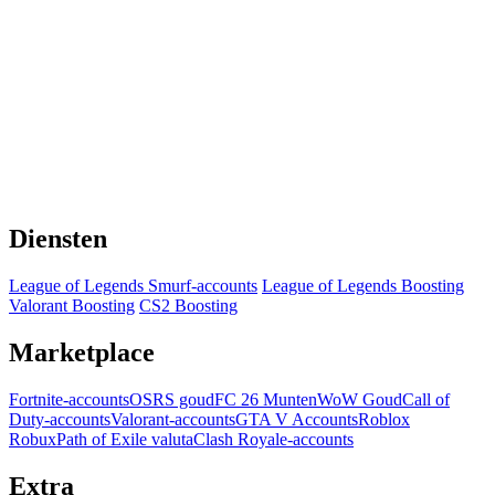
Diensten
League of Legends Smurf-accounts
League of Legends Boosting
Valorant Boosting
CS2 Boosting
Marketplace
Fortnite-accounts
OSRS goud
FC 26 Munten
WoW Goud
Call of
Duty-accounts
Valorant-accounts
GTA V Accounts
Roblox
Robux
Path of Exile valuta
Clash Royale-accounts
Extra