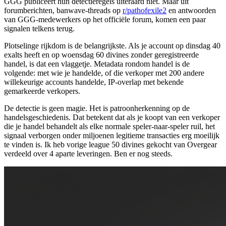
GGG publiceert hun detectieregels uiteraard niet. Maar uit
forumberichten, banwave-threads op
r/pathofexile2
en antwoorden
van GGG-medewerkers op het officiële forum, komen een paar
signalen telkens terug.
Plotselinge rijkdom is de belangrijkste. Als je account op dinsdag 40
exalts heeft en op woensdag 60 divines zonder geregistreerde
handel, is dat een vlaggetje. Metadata rondom handel is de
volgende: met wie je handelde, of die verkoper met 200 andere
willekeurige accounts handelde, IP-overlap met bekende
gemarkeerde verkopers.
De detectie is geen magie. Het is patroonherkenning op de
handelsgeschiedenis. Dat betekent dat als je koopt van een verkoper
die je handel behandelt als elke normale speler-naar-speler ruil, het
signaal verborgen onder miljoenen legitieme transacties erg moeilijk
te vinden is. Ik heb vorige league 50 divines gekocht van Overgear
verdeeld over 4 aparte leveringen. Ben er nog steeds.