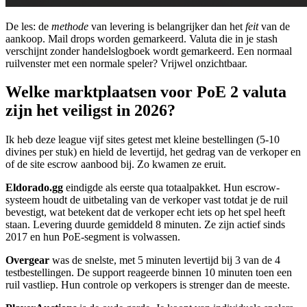
De les: de
methode
van levering is belangrijker dan het
feit
van de
aankoop. Mail drops worden gemarkeerd. Valuta die in je stash
verschijnt zonder handelslogboek wordt gemarkeerd. Een normaal
ruilvenster met een normale speler? Vrijwel onzichtbaar.
Welke marktplaatsen voor PoE 2 valuta
zijn het veiligst in 2026?
Ik heb deze league vijf sites getest met kleine bestellingen (5-10
divines per stuk) en hield de levertijd, het gedrag van de verkoper en
of de site escrow aanbood bij. Zo kwamen ze eruit.
Eldorado.gg
eindigde als eerste qua totaalpakket. Hun escrow-
systeem houdt de uitbetaling van de verkoper vast totdat je de ruil
bevestigt, wat betekent dat de verkoper echt iets op het spel heeft
staan. Levering duurde gemiddeld 8 minuten. Ze zijn actief sinds
2017 en hun PoE-segment is volwassen.
Overgear
was de snelste, met 5 minuten levertijd bij 3 van de 4
testbestellingen. De support reageerde binnen 10 minuten toen een
ruil vastliep. Hun controle op verkopers is strenger dan de meeste.