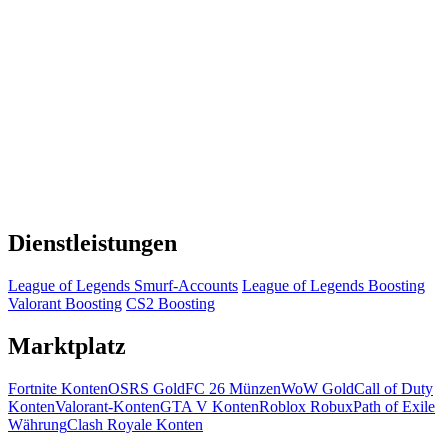
Dienstleistungen
League of Legends Smurf-Accounts
League of Legends Boosting
Valorant Boosting
CS2 Boosting
Marktplatz
Fortnite Konten
OSRS Gold
FC 26 Münzen
WoW Gold
Call of Duty
Konten
Valorant-Konten
GTA V Konten
Roblox Robux
Path of Exile
Währung
Clash Royale Konten