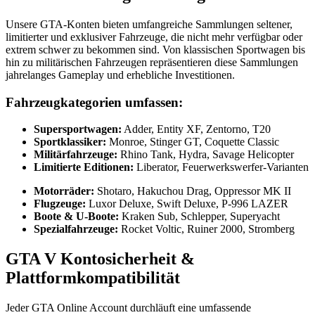
Unsere GTA-Konten bieten umfangreiche Sammlungen seltener,
limitierter und exklusiver Fahrzeuge, die nicht mehr verfügbar oder
extrem schwer zu bekommen sind. Von klassischen Sportwagen bis
hin zu militärischen Fahrzeugen repräsentieren diese Sammlungen
jahrelanges Gameplay und erhebliche Investitionen.
Fahrzeugkategorien umfassen:
Supersportwagen:
Adder, Entity XF, Zentorno, T20
Sportklassiker:
Monroe, Stinger GT, Coquette Classic
Militärfahrzeuge:
Rhino Tank, Hydra, Savage Helicopter
Limitierte Editionen:
Liberator, Feuerwerkswerfer-Varianten
Motorräder:
Shotaro, Hakuchou Drag, Oppressor MK II
Flugzeuge:
Luxor Deluxe, Swift Deluxe, P-996 LAZER
Boote & U-Boote:
Kraken Sub, Schlepper, Superyacht
Spezialfahrzeuge:
Rocket Voltic, Ruiner 2000, Stromberg
GTA V Kontosicherheit &
Plattformkompatibilität
Jeder GTA Online Account durchläuft eine umfassende