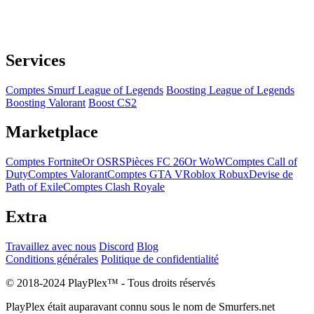
Services
Comptes Smurf League of Legends
Boosting League of Legends
Boosting Valorant
Boost CS2
Marketplace
Comptes Fortnite
Or OSRS
Pièces FC 26
Or WoW
Comptes Call of
Duty
Comptes Valorant
Comptes GTA V
Roblox Robux
Devise de
Path of Exile
Comptes Clash Royale
Extra
Travaillez avec nous
Discord
Blog
Conditions générales
Politique de confidentialité
© 2018-2024 PlayPlex™ - Tous droits réservés
PlayPlex était auparavant connu sous le nom de Smurfers.net