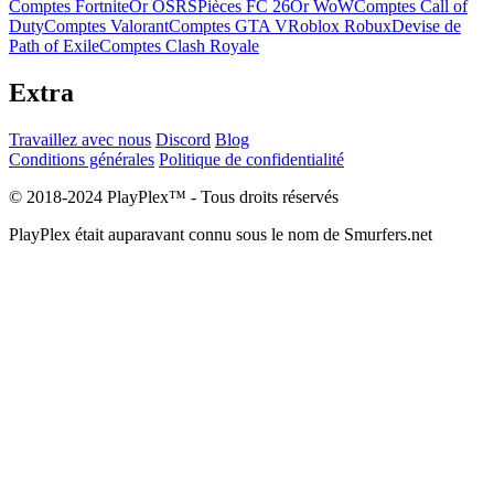
Comptes Fortnite
Or OSRS
Pièces FC 26
Or WoW
Comptes Call of
Duty
Comptes Valorant
Comptes GTA V
Roblox Robux
Devise de
Path of Exile
Comptes Clash Royale
Extra
Travaillez avec nous
Discord
Blog
Conditions générales
Politique de confidentialité
© 2018-2024 PlayPlex™ - Tous droits réservés
PlayPlex était auparavant connu sous le nom de Smurfers.net