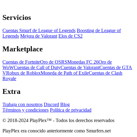
Servicios
Cuentas Smurf de League of Legends
Boosting de League of
Legends
Mejora de Valorant
Elos de CS2
Marketplace
Cuentas de Fortnite
Oro de OSRS
Monedas FC 26
Oro de
WoW
Cuentas de Call of Duty
Cuentas de Valorant
Cuentas de GTA
V
Robux de Roblox
Moneda de Path of Exile
Cuentas de Clash
Royale
Extra
Trabaja con nosotros
Discord
Blog
Términos y condiciones
Política de privacidad
© 2018-2024 PlayPlex™ - Todos los derechos reservados
PlayPlex era conocido anteriormente como Smurfers.net