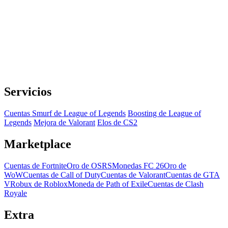
Servicios
Cuentas Smurf de League of Legends
Boosting de League of
Legends
Mejora de Valorant
Elos de CS2
Marketplace
Cuentas de Fortnite
Oro de OSRS
Monedas FC 26
Oro de
WoW
Cuentas de Call of Duty
Cuentas de Valorant
Cuentas de GTA
V
Robux de Roblox
Moneda de Path of Exile
Cuentas de Clash
Royale
Extra