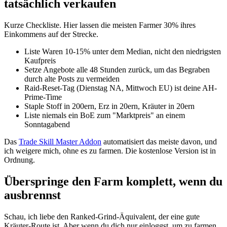
tatsächlich verkaufen
Kurze Checkliste. Hier lassen die meisten Farmer 30% ihres
Einkommens auf der Strecke.
Liste Waren 10-15% unter dem Median, nicht den niedrigsten
Kaufpreis
Setze Angebote alle 48 Stunden zurück, um das Begraben
durch alte Posts zu vermeiden
Raid-Reset-Tag (Dienstag NA, Mittwoch EU) ist deine AH-
Prime-Time
Staple Stoff in 200ern, Erz in 20ern, Kräuter in 20ern
Liste niemals ein BoE zum "Marktpreis" an einem
Sonntagabend
Das
Trade Skill Master Addon
automatisiert das meiste davon, und
ich weigere mich, ohne es zu farmen. Die kostenlose Version ist in
Ordnung.
Überspringe den Farm komplett, wenn du
ausbrennst
Schau, ich liebe den Ranked-Grind-Äquivalent, der eine gute
Kräuter-Route ist. Aber wenn du dich nur einloggst, um zu farmen,