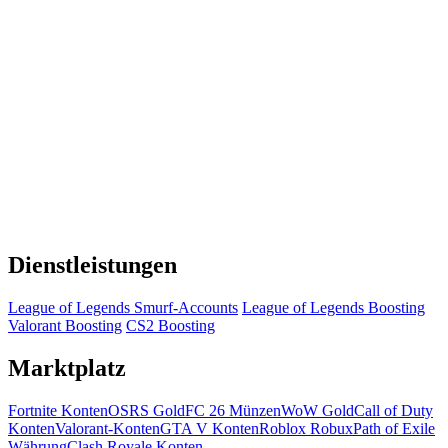
Dienstleistungen
League of Legends Smurf-Accounts
League of Legends Boosting
Valorant Boosting
CS2 Boosting
Marktplatz
Fortnite Konten
OSRS Gold
FC 26 Münzen
WoW Gold
Call of Duty
Konten
Valorant-Konten
GTA V Konten
Roblox Robux
Path of Exile
Währung
Clash Royale Konten