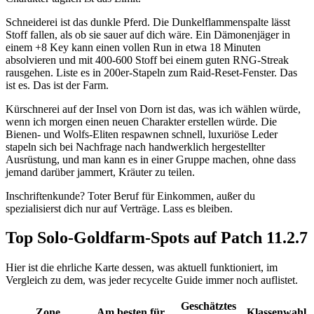
Schneiderei ist das dunkle Pferd. Die Dunkelflammenspalte lässt
Stoff fallen, als ob sie sauer auf dich wäre. Ein Dämonenjäger in
einem +8 Key kann einen vollen Run in etwa 18 Minuten
absolvieren und mit 400-600 Stoff bei einem guten RNG-Streak
rausgehen. Liste es in 200er-Stapeln zum Raid-Reset-Fenster. Das
ist es. Das ist der Farm.
Kürschnerei auf der Insel von Dorn ist das, was ich wählen würde,
wenn ich morgen einen neuen Charakter erstellen würde. Die
Bienen- und Wolfs-Eliten respawnen schnell, luxuriöse Leder
stapeln sich bei Nachfrage nach handwerklich hergestellter
Ausrüstung, und man kann es in einer Gruppe machen, ohne dass
jemand darüber jammert, Kräuter zu teilen.
Inschriftenkunde? Toter Beruf für Einkommen, außer du
spezialisierst dich nur auf Verträge. Lass es bleiben.
Top Solo-Goldfarm-Spots auf Patch 11.2.7
Hier ist die ehrliche Karte dessen, was aktuell funktioniert, im
Vergleich zu dem, was jeder recycelte Guide immer noch auflistet.
Geschätztes
Zone
Am besten für
Klassenwahl