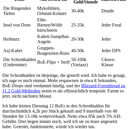
Gold/Stunde
Die Ringenden
Mykoblüten,
30-40k
Druide
Tiefen
Orbinid-Kräuter
Elite-
Insel von Dorn
Bienen/Wölfe
25-35k
Jeder Feral
kürschnern
Kaheti-Sumpfhai-
Heilsturz
20-30k
Jeder
Angeln
Gruppen-
Azj-Kahet
40-50k
Jeder DPS
Reagenzien-Runs
Die Schrotthalden
50-100k
Cleave-
BoE-Flips + Stoff
(Undermine)
(Varianz)
Klasse
Die Schrotthalden ist diejenige, die generft wird. Ich habe es gesagt,
ich sage es noch einmal. Mobs respawnen in etwa 8 Sekunden,
BoE-Drops sind verdammt häufig, und der
Blizzard-Forenthread zu
11.2 Gold-Methoden
nennt es als offensichtlich temporär. Farme es
jetzt, nicht nächsten Monat.
Ich habe letzten Dienstag 12 BoEs in den Schrotthalden für
durchschnittlich 4,2k pro Stück gekauft und 9 innerhalb von 48
Stunden für 13-18k weiterverkauft. Netto etwa 85k nach 5% AH-
Gebühr. Drei liegen immer noch, weil ich sie zu teuer angesetzt
habe. Getestet, funktionierte, würde ich wieder tun.