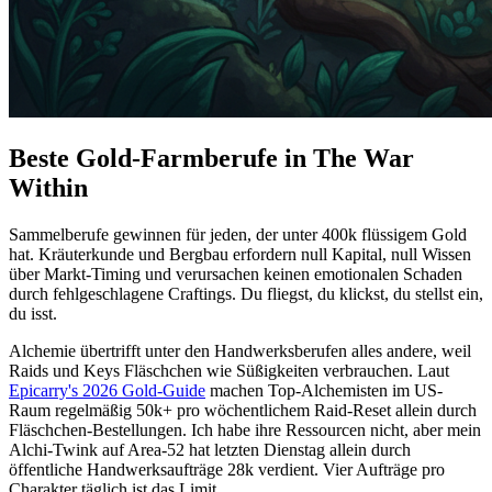
Beste Gold-Farmberufe in The War
Within
Sammelberufe gewinnen für jeden, der unter 400k flüssigem Gold
hat. Kräuterkunde und Bergbau erfordern null Kapital, null Wissen
über Markt-Timing und verursachen keinen emotionalen Schaden
durch fehlgeschlagene Craftings. Du fliegst, du klickst, du stellst ein,
du isst.
Alchemie übertrifft unter den Handwerksberufen alles andere, weil
Raids und Keys Fläschchen wie Süßigkeiten verbrauchen. Laut
Epicarry's 2026 Gold-Guide
machen Top-Alchemisten im US-
Raum regelmäßig 50k+ pro wöchentlichem Raid-Reset allein durch
Fläschchen-Bestellungen. Ich habe ihre Ressourcen nicht, aber mein
Alchi-Twink auf Area-52 hat letzten Dienstag allein durch
öffentliche Handwerksaufträge 28k verdient. Vier Aufträge pro
Charakter täglich ist das Limit.