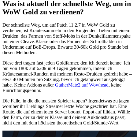
Was ist aktuell der schnellste Weg, um in
WoW Gold zu verdienen?
Der schnellste Weg, um auf Patch 11.2.7 in WoW Gold zu
verdienen, ist Kräutersammeln in den Ringenden Tiefen mit einem
Druiden, das Farmen von Stoff-Mobs in der Dunkelflammenspalte
mit einer Cleave-Klasse oder das Farmen der Schrotthalden in
Undermine auf BoE-Drops. Erwarte 30-60k Gold pro Stunde bei
diesen Methoden.
Diese drei tragen fast jeden Goldfarmer, den ich derzeit kenne. Ich
bin von 180k auf 620k in 9 Tagen gekommen, indem ich
Kräutersammel-Runden mit meinem Resto-Druiden gedreht habe –
etwa 40 Minuten pro Sitzung, bevor ich gelangweilt ausgeloggt
habe. Keine Addons außer
GatherMate2 auf Wowhead
, keine
Einrichtungsgebühr.
Die Falle, in die die meisten Spieler tappen? Irgendetwas zu jagen,
worüber ihr Lieblings-Streamer letzte Woche geschrien hat. Eine
Route, die auf einem toten Server boomt, floppt auf Illidan. Wähle
den Farm, der zu deiner Klasse und deinem Auktionshaus passt,
nicht den mit dem höchsten theoretischen Gold/Stunde-Wert.