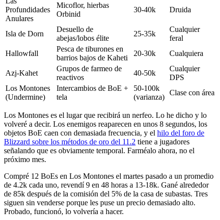
Las
Micoflor, hierbas
Profundidades
30-40k
Druida
Orbinid
Anulares
Desuello de
Cualquier
Isla de Dorn
25-35k
abejas/lobos élite
feral
Pesca de tiburones en
Hallowfall
20-30k
Cualquiera
barrios bajos de Kaheti
Grupos de farmeo de
Cualquier
Azj-Kahet
40-50k
reactivos
DPS
Los Montones
Intercambios de BoE +
50-100k
Clase con área
(Undermine)
tela
(varianza)
Los Montones es el lugar que recibirá un nerfeo. Lo he dicho y lo
volveré a decir. Los enemigos reaparecen en unos 8 segundos, los
objetos BoE caen con demasiada frecuencia, y el
hilo del foro de
Blizzard sobre los métodos de oro del 11.2
tiene a jugadores
señalando que es obviamente temporal. Farméalo ahora, no el
próximo mes.
Compré 12 BoEs en Los Montones el martes pasado a un promedio
de 4.2k cada uno, revendí 9 en 48 horas a 13-18k. Gané alrededor
de 85k después de la comisión del 5% de la casa de subastas. Tres
siguen sin venderse porque les puse un precio demasiado alto.
Probado, funcionó, lo volvería a hacer.