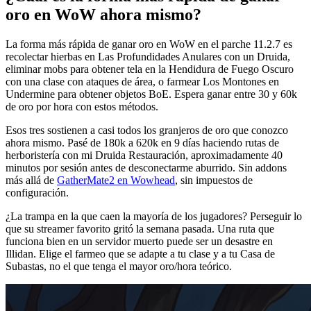
oro en WoW ahora mismo?
La forma más rápida de ganar oro en WoW en el parche 11.2.7 es
recolectar hierbas en Las Profundidades Anulares con un Druida,
eliminar mobs para obtener tela en la Hendidura de Fuego Oscuro
con una clase con ataques de área, o farmear Los Montones en
Undermine para obtener objetos BoE. Espera ganar entre 30 y 60k
de oro por hora con estos métodos.
Esos tres sostienen a casi todos los granjeros de oro que conozco
ahora mismo. Pasé de 180k a 620k en 9 días haciendo rutas de
herboristería con mi Druida Restauración, aproximadamente 40
minutos por sesión antes de desconectarme aburrido. Sin addons
más allá de
GatherMate2 en Wowhead
, sin impuestos de
configuración.
¿La trampa en la que caen la mayoría de los jugadores? Perseguir lo
que su streamer favorito gritó la semana pasada. Una ruta que
funciona bien en un servidor muerto puede ser un desastre en
Illidan. Elige el farmeo que se adapte a tu clase y a tu Casa de
Subastas, no el que tenga el mayor oro/hora teórico.