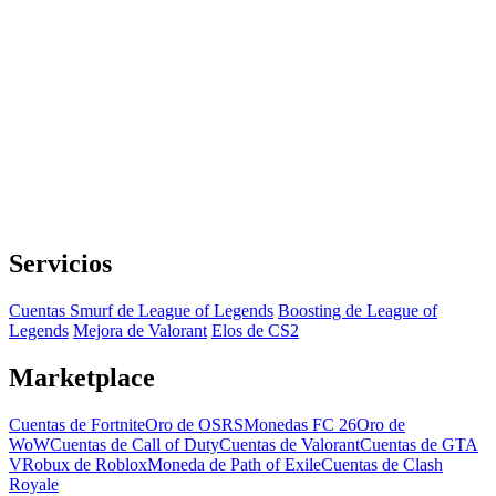
Servicios
Cuentas Smurf de League of Legends
Boosting de League of
Legends
Mejora de Valorant
Elos de CS2
Marketplace
Cuentas de Fortnite
Oro de OSRS
Monedas FC 26
Oro de
WoW
Cuentas de Call of Duty
Cuentas de Valorant
Cuentas de GTA
V
Robux de Roblox
Moneda de Path of Exile
Cuentas de Clash
Royale