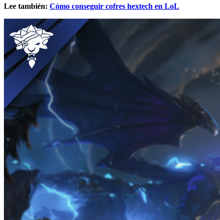
Lee también:
Cómo conseguir cofres hextech en LoL