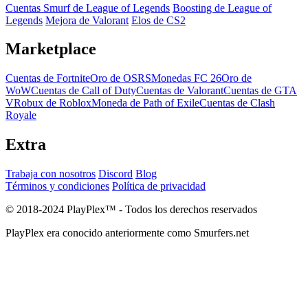
Cuentas Smurf de League of Legends
Boosting de League of
Legends
Mejora de Valorant
Elos de CS2
Marketplace
Cuentas de Fortnite
Oro de OSRS
Monedas FC 26
Oro de
WoW
Cuentas de Call of Duty
Cuentas de Valorant
Cuentas de GTA
V
Robux de Roblox
Moneda de Path of Exile
Cuentas de Clash
Royale
Extra
Trabaja con nosotros
Discord
Blog
Términos y condiciones
Política de privacidad
© 2018-2024 PlayPlex™ - Todos los derechos reservados
PlayPlex era conocido anteriormente como Smurfers.net